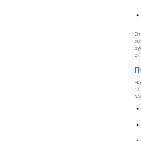
От
со
ру
оп
П
На
об
за